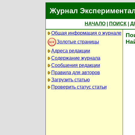
Журнал Экспериментал
НАЧАЛО
|
ПОИСК
|
Д
Общая информация о журнале
По
На
Золотые страницы
Адреса редакции
Содержание журнала
Сообщения редакции
Правила для авторов
Загрузить статью
Проверить статус статьи