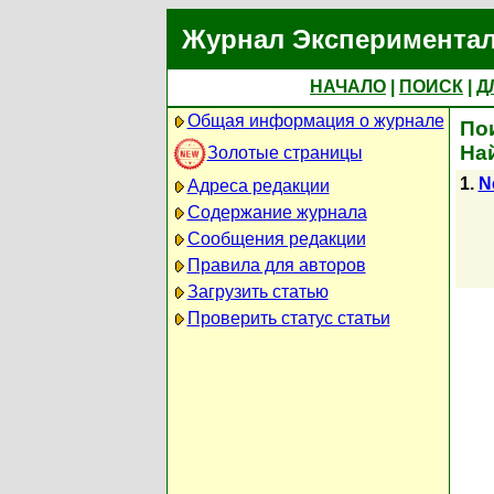
Журнал Экспериментал
НАЧАЛО
|
ПОИСК
|
Д
Общая информация о журнале
Пои
На
Золотые страницы
1.
N
Адреса редакции
Содержание журнала
Сообщения редакции
Правила для авторов
Загрузить статью
Проверить статус статьи