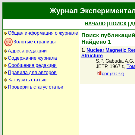
Журнал Экспериментал
НАЧАЛО
|
ПОИСК
|
Д
Общая информация о журнале
Поиск публикаций 
Найдено 1
Золотые страницы
1.
Nuclear Magnetic Res
Адреса редакции
Structure
Содержание журнала
S.P. Gabuda
,
A.G.
Сообщения редакции
JETP, 1967 г.,
Том
Правила для авторов
PDF (372.5K)
Загрузить статью
Проверить статус статьи