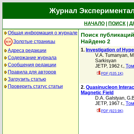
Журнал Экспериментал
НАЧАЛО
|
ПОИСК
|
Д
Общая информация о журнале
Поиск публикаций 
Найдено 2
Золотые страницы
1.
Investigation of Hyp
Адреса редакции
V.A. Tumanyan
,
M
Содержание журнала
Sarkisyan
Сообщения редакции
JETP, 1962 г.,
Том
Правила для авторов
PDF (535.1K)
Загрузить статью
Проверить статус статьи
2.
Quasinucleon Interac
Magnetic Field
D.A. Galstyan
,
G.
JETP, 1967 г.,
Том
PDF (923.9K)