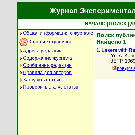
Журнал Экспериментал
НАЧАЛО
|
ПОИСК
|
Д
Общая информация о журнале
Поиск публик
Найдено 1
Золотые страницы
1.
Lasers with Re
Адреса редакции
Yu. A. Kali
Содержание журнала
JETP, 1969
Сообщения редакции
PDF (563.
Правила для авторов
Загрузить статью
Проверить статус статьи