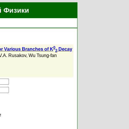
й Физики
0
for Various Branches of K
Decay
2
V.A. Rusakov
,
Wu Tsung-fan
е