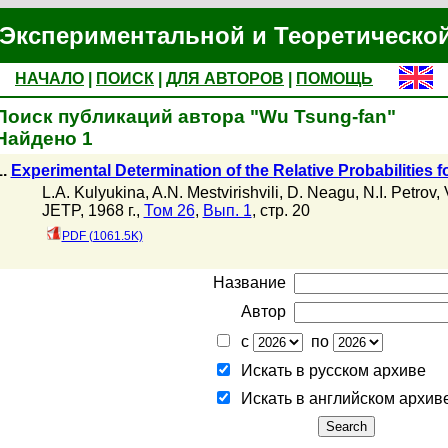
Экспериментальной и Теоретическо
НАЧАЛО
|
ПОИСК
|
ДЛЯ АВТОРОВ
|
ПОМОЩЬ
Поиск публикаций автора "Wu Tsung-fan"
Найдено 1
.
Experimental Determination of the Relative Probabilities 
L.A. Kulyukina
,
A.N. Mestvirishvili
,
D. Neagu
,
N.I. Petrov
,
JETP, 1968 г.,
Том 26
,
Вып. 1
, стр. 20
PDF (1061.5K)
Название
Автор
с
по
Искать в русском архиве
Искать в английском архив