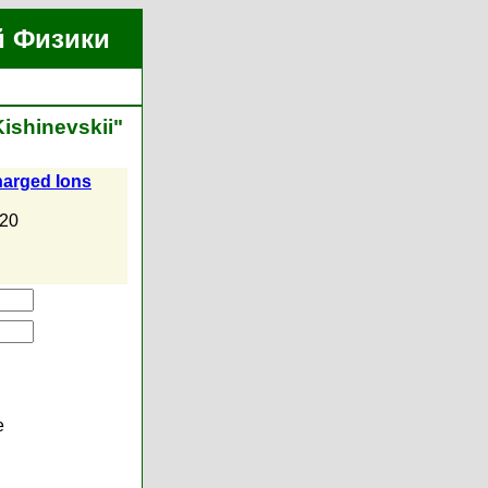
й Физики
ishinevskii"
harged Ions
020
е