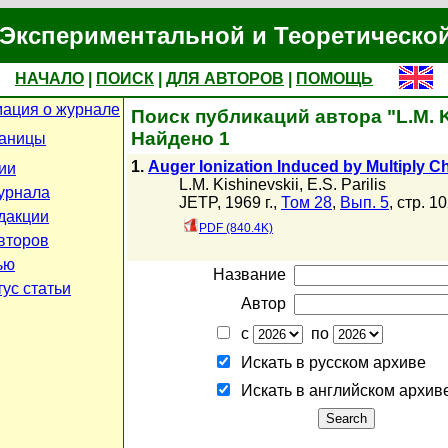
Экспериментальной и Теоретическо
НАЧАЛО
|
ПОИСК
|
ДЛЯ АВТОРОВ
|
ПОМОЩЬ
ация о журнале
Поиск публикаций автора "L.M. K
Найдено 1
раницы
1.
Auger Ionization Induced by Multiply C
ии
L.M. Kishinevskii
,
E.S. Parilis
урнала
JETP, 1969 г.,
Том 28
,
Вып. 5
, стр. 1
дакции
PDF (840.4K)
второв
ью
Название
ус статьи
Автор
с
по
Искать в русском архиве
Искать в английском архив