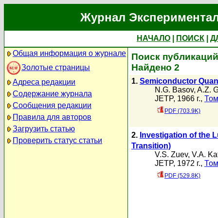
Журнал Экспериментал
НАЧАЛО
|
ПОИСК
|
Д
Общая информация о журнале
Поиск публикаций 
Найдено 2
Золотые страницы
1.
Semiconductor Quant
Адреса редакции
N.G. Basov
,
A.Z. 
Содержание журнала
JETP, 1966 г.,
Том
Сообщения редакции
PDF (703.9K)
Правила для авторов
Загрузить статью
2.
Investigation of the
Проверить статус статьи
Transition)
V.S. Zuev
,
V.A. Ka
JETP, 1972 г.,
Том
PDF (529.8K)