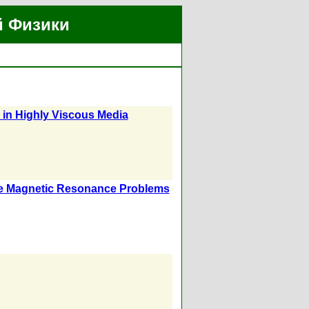
й Физики
in Highly Viscous Media
me Magnetic Resonance Problems