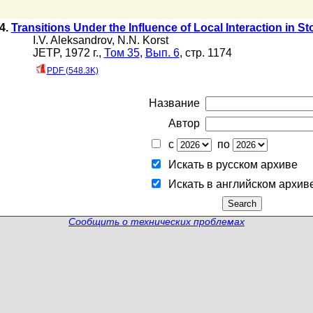
4.
Transitions Under the Influence of Local Interaction in S
I.V. Aleksandrov
,
N.N. Korst
JETP, 1972 г.,
Том 35
,
Вып. 6
, стр. 1174
PDF (548.3K)
Название
Автор
с
по
Искать в русском архиве
Искать в английском архив
Сообщить о технических проблемах