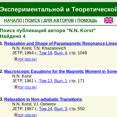
Экспериментальной и Теоретическо
НАЧАЛО
|
ПОИСК
|
ДЛЯ АВТОРОВ
|
ПОМОЩЬ
Поиск публикаций автора "N.N. Korst"
Найдено 4
1.
Relaxation and Shape of Paramagnetic Resonance Lines 
N.N. Korst
,
T.N. Khazanovich
JETP, 1964 г.,
Том 18
,
Вып. 4
, стр. 1049
PDF (805.5K)
2.
Macroscopic Equations for the Magnetic Moment in So
N.N. Korst
JETP, 1961 г.,
Том 13
,
Вып. 1
, стр. 171
PDF (552.9K)
3.
Relaxation in Non-adiabatic Transitions
N.N. Korst
,
V.I. Osherov
JETP, 1967 г.,
Том 24
,
Вып. 3
, стр. 550
PDF (389.5K)