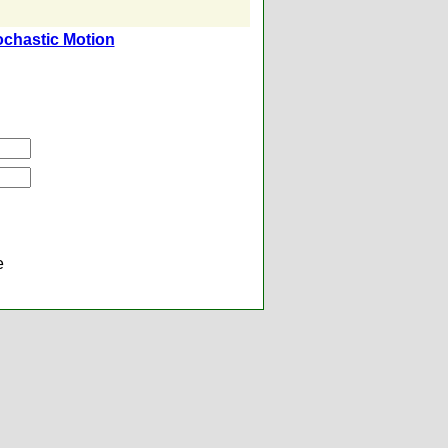
tochastic Motion
е