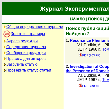
Журнал Экспериментал
НАЧАЛО
|
ПОИСК
|
Д
Общая информация о журнале
Поиск публикаций 
Найдено 2
Золотые страницы
1.
Resonance Phenomena 
Адреса редакции
V.I. Dudkin
,
A.I. P
Содержание журнала
JETP, 1968 г.,
Том
Сообщения редакции
PDF (763.7K)
Правила для авторов
Загрузить статью
2.
Investigation of Coupl
Проверить статус статьи
the Presence of Domain
V.I. Dudkin
,
A.I. P
JETP, 1967 г.,
Том
PDF (750.7K)