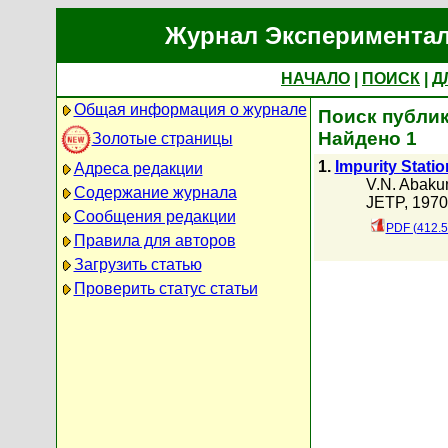
Журнал Экспериментал
НАЧАЛО
|
ПОИСК
|
Д
Общая информация о журнале
Поиск публик
Найдено 1
Золотые страницы
1.
Impurity Stati
Адреса редакции
V.N. Abak
Содержание журнала
JETP, 1970 
Сообщения редакции
PDF (412.5
Правила для авторов
Загрузить статью
Проверить статус статьи