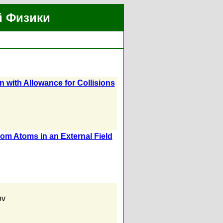
й Физики
 with Allowance for Collisions
om Atoms in an External Field
ov