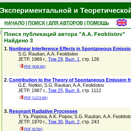
Экспериментальной и Теоретическо
НАЧАЛО
|
ПОИСК
|
ДЛЯ АВТОРОВ
|
ПОМОЩЬ
е
Поиск публикаций автора "A.A. Feoktistov"
Найдено 3
1.
Nonlinear Interference Effects in Spontaneous Emission
S.G. Rautian
,
A.A. Feoktistov
JETP, 1969 г.,
Том 29
,
Вып. 1
, стр. 126
PDF (938.6K)
2.
Contribution to the Theory of Spontaneous Emission fr
G.E. Notkin
,
S.G. Rautian
,
A.A. Feoktistov
JETP, 1967 г.,
Том 25
,
Вып. 6
, стр. 1112
PDF (1223.6K)
3.
Resonant Radiative Processes
T. Ya. Popova
,
A.K. Popov
,
S.G. Rautian
,
A.A. Feoktist
JETP, 1970 г.,
Том 30
,
Вып. 2
, стр. 243
PDF (675K)