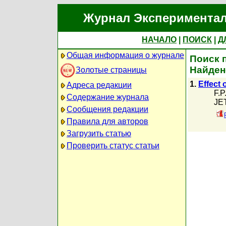
Журнал Экспериментал
НАЧАЛО
|
ПОИСК
|
Д
Общая информация о журнале
Поиск п
Найден
Золотые страницы
1.
Effect 
Адреса редакции
F.P
Содержание журнала
JET
Сообщения редакции
Правила для авторов
Загрузить статью
Проверить статус статьи