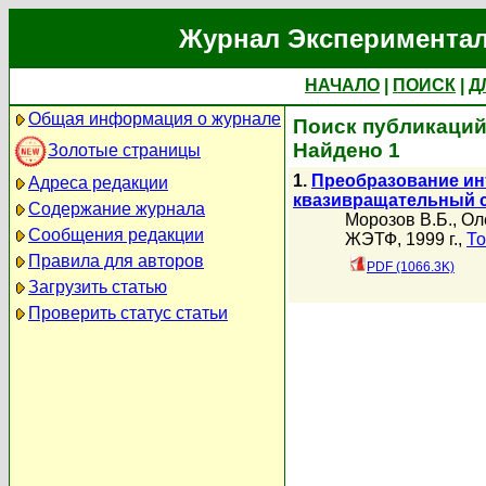
Журнал Экспериментал
НАЧАЛО
|
ПОИСК
|
Д
Общая информация о журнале
Поиск публикаций
Найдено 1
Золотые страницы
1.
Преобразование ин
Адреса редакции
квазивращательный с
Содержание журнала
Морозов В.Б.
,
Ол
Сообщения редакции
ЖЭТФ, 1999 г.,
То
Правила для авторов
PDF (1066.3K)
Загрузить статью
Проверить статус статьи