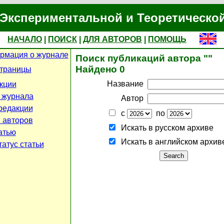
Экспериментальной и Теоретическо
НАЧАЛО
|
ПОИСК
|
ДЛЯ АВТОРОВ
|
ПОМОЩЬ
рмация о журнале
Поиск публикаций автора ""
Найдено 0
страницы
Название
кции
 журнала
Автор
редакции
с
по
 авторов
Искать в русском архиве
атью
Искать в английском архив
атус статьи