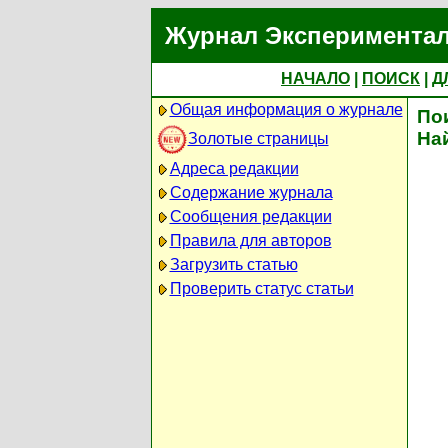
Журнал Экспериментал
НАЧАЛО
|
ПОИСК
|
Д
Общая информация о журнале
По
На
Золотые страницы
Адреса редакции
Содержание журнала
Сообщения редакции
Правила для авторов
Загрузить статью
Проверить статус статьи