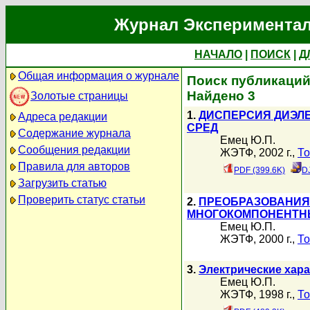
Журнал Экспериментал
НАЧАЛО
|
ПОИСК
|
Д
Общая информация о журнале
Поиск публикаций
Найдено 3
Золотые страницы
1.
ДИСПЕРСИЯ ДИЭЛ
Адреса редакции
СРЕД
Содержание журнала
Емец Ю.П.
Сообщения редакции
ЖЭТФ, 2002 г.,
То
Правила для авторов
PDF (399.6K)
D
Загрузить статью
Проверить статус статьи
2.
ПРЕОБРАЗОВАНИЯ
МНОГОКОМПОНЕНТНЫ
Емец Ю.П.
ЖЭТФ, 2000 г.,
То
3.
Электрические хар
Емец Ю.П.
ЖЭТФ, 1998 г.,
То