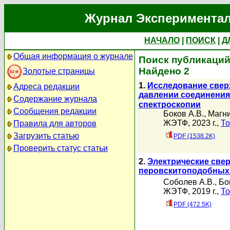
Журнал Экспериментал
НАЧАЛО
|
ПОИСК
|
Д
Общая информация о журнале
Поиск публикаций
Найдено 2
Золотые страницы
1.
Исследование свер
Адреса редакции
давлении соединени
Содержание журнала
спектроскопии
Сообщения редакции
Боков А.В.
,
Магни
ЖЭТФ, 2023 г.,
То
Правила для авторов
Загрузить статью
PDF (1538.2K)
Проверить статус статьи
2.
Электрические све
перовскитоподобных
Соболев А.В.
,
Бо
ЖЭТФ, 2019 г.,
То
PDF (472.5K)