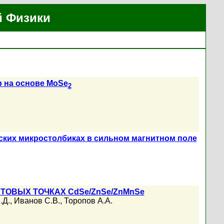
й Физики
 на основе MoSe
2
ских микростолбиках в сильном магнитном поле
ОВЫХ ТОЧКАХ CdSe/ZnSe/ZnMnSe
.Д.
,
Иванов С.В.
,
Торопов А.А.