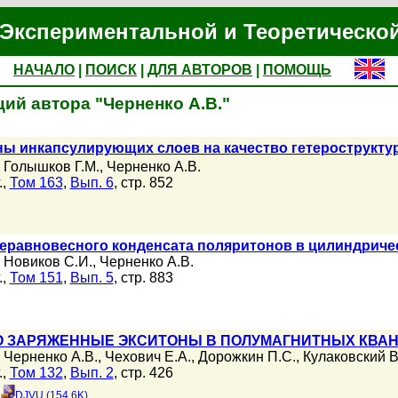
Экспериментальной и Теоретическо
НАЧАЛО
|
ПОИСК
|
ДЛЯ АВТОРОВ
|
ПОМОЩЬ
ий автора "Черненко А.В."
ы инкапсулирующих слоев на качество гетероструктур
,
Голышков Г.М.
,
Черненко А.В.
.,
Том 163
,
Вып. 6
, стр. 852
еравновесного конденсата поляритонов в цилиндриче
,
Новиков С.И.
,
Черненко А.В.
.,
Том 151
,
Вып. 5
, стр. 883
 ЗАРЯЖЕННЫЕ ЭКСИТОНЫ В ПОЛУМАГНИТНЫХ КВАНТ
,
Черненко А.В.
,
Чехович Е.А.
,
Дорожкин П.С.
,
Кулаковский В
.,
Том 132
,
Вып. 2
, стр. 426
DJVU (154.6K)