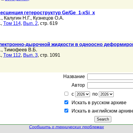
сценция гетероструктур Ge/Ge_1-xSi_x
.
,
Калугин Н.Г.
,
Кузнецов О.А.
.,
Том 114
,
Вып. 2
, стр. 619
лектронно-дырочной жидкости в одноосно деформиро
.
,
Тимофеев В.Б.
.,
Том 112
,
Вып. 3
, стр. 1091
Название
Автор
с
по
Искать в русском архиве
Искать в английском архив
Сообщить о технических проблемах