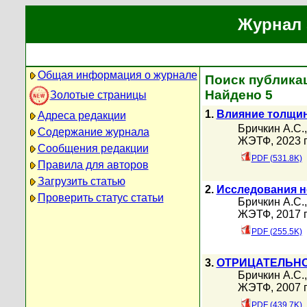
Журнал 
Общая информация о журнале
Поиск публикац
Найдено 5
Золотые страницы
1.
Влияние толщин
Адреса редакции
Бричкин А.С.
Содержание журнала
ЖЭТФ, 2023 г
Сообщения редакции
PDF (531.8K)
Правила для авторов
Загрузить статью
2.
Исследования н
Проверить статус статьи
Бричкин А.С.
ЖЭТФ, 2017 г
PDF (255.5K)
3.
ОТРИЦАТЕЛЬНО
Бричкин А.С.
ЖЭТФ, 2007 г
PDF (439.7K)