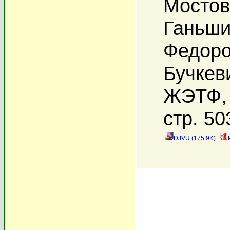
Мостов
Ганьши
Федоро
Бучкев
ЖЭТФ, 
стр. 50
DJVU (175.9K)