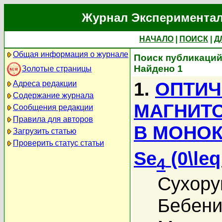
Журнал Экспериментал
НАЧАЛО
|
ПОИСК
|
Д
Общая информация о журнале
Поиск публикаций
Найдено 1
Золотые страницы
1.
ОПТИЧ
Адреса редакции
Содержание журнала
МАГНИТ
Сообщения редакции
Правила для авторов
В МОНОК
Загрузить статью
Проверить статус статьи
Se
(0\leq
4
Сухору
Бебени