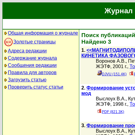
Журнал 
Общая информация о журнале
Поиск публикаций
Найдено 3
Золотые страницы
1.
<<МАГНИТОДИПОЛ
Адреса редакции
КИНЕТИКА ФАЗОВОГ
Содержание журнала
Воронов А.В.
,
Пе
Сообщения редакции
ЖЭТФ, 2001 г.,
То
Правила для авторов
DJVU (151.4K)
Загрузить статью
Проверить статус статьи
2.
Формирование усто
мод
Выслоух В.А.
,
Ку
ЖЭТФ, 1998 г.,
То
PDF (821.3K)
3.
Формирование прос
Выслоух В.А.
,
Кут