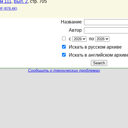
м 111
,
Вып. 2
, стр. 705
F (876.4K)
Название
Автор
с
по
Искать в русском архиве
Искать в английском архив
Сообщить о технических проблемах