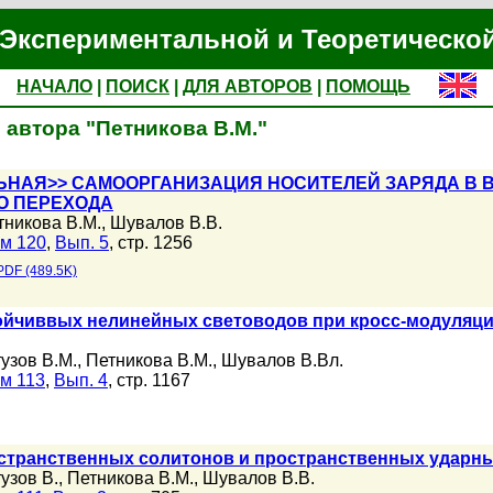
Экспериментальной и Теоретическо
НАЧАЛО
|
ПОИСК
|
ДЛЯ АВТОРОВ
|
ПОМОЩЬ
 автора "Петникова В.М."
ЬНАЯ>> САМООРГАНИЗАЦИЯ НОСИТЕЛЕЙ ЗАРЯДА В
О ПЕРЕХОДА
тникова В.М.
,
Шувалов В.В.
м 120
,
Вып. 5
, стр. 1256
PDF (489.5K)
йчиввых нелинейных световодов при кросс-модуляци
тузов В.М.
,
Петникова В.М.
,
Шувалов В.Вл.
м 113
,
Вып. 4
, стр. 1167
транственных солитонов и пространственных ударны
узов В.
,
Петникова В.М.
,
Шувалов В.В.