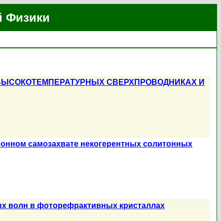
й Физики
 ВЫСОКОТЕМПЕРАТУРНЫХ СВЕРХПРОВОДНИКАХ И
онном самозахвате некогерентных солитонных
х волн в фоторефрактивных кристаллах