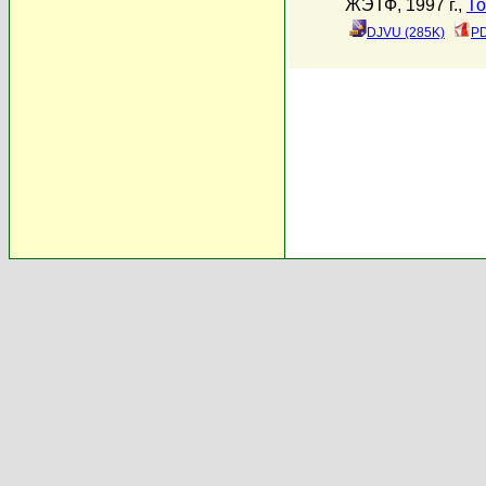
ЖЭТФ, 1997 г.,
То
DJVU (285K)
PD