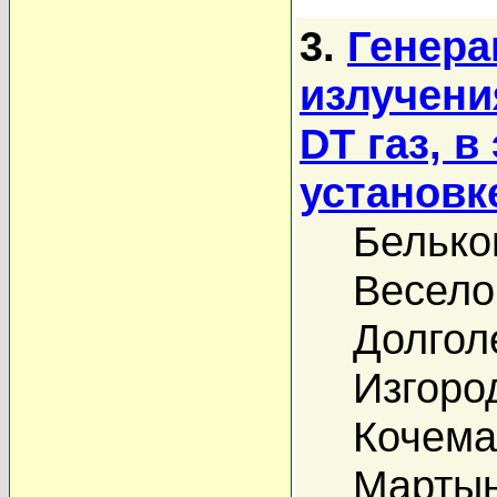
3.
Генера
излучени
DT газ, в
установк
Белько
Весело
Долголе
Изгоро
Кочемас
Мартын