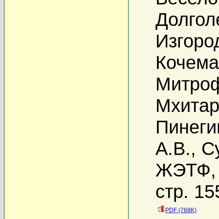
Долголе
Изгоро
Кочемас
Митроф
Мхитар
Пинеги
А.В.
,
С
ЖЭТФ, 
стр. 15
PDF (768K)