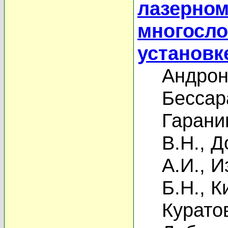
лазерном
многосл
установк
Андрон
Бессар
Гаранин
В.Н.
,
Д
А.И.
,
И
Б.Н.
,
К
Курато