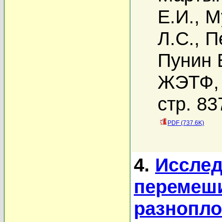
Е.И.
,
М
Л.С.
,
П
Пунин 
ЖЭТФ, 
стр. 83
PDF (737.6K)
4.
Исслед
перемеши
разнопло