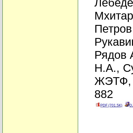
Лебеде
Мхитар
Петров
Рукави
Рядов 
Н.А.
,
С
ЖЭТФ, 
882
PDF (701.5K)
D