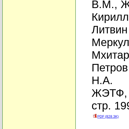
В.М.
,
Ж
Кирилл
Литвин
Меркул
Мхитар
Петров
Н.А.
ЖЭТФ, 
стр. 19
PDF (828.3K)