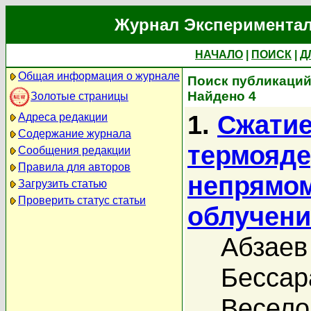
Журнал Экспериментал
НАЧАЛО
|
ПОИСК
|
Д
Общая информация о журнале
Поиск публикаций
Найдено 4
Золотые страницы
1.
Сжатие
Адреса редакции
Содержание журнала
термояд
Сообщения редакции
Правила для авторов
непрямом
Загрузить статью
Проверить статус статьи
облучени
Абзаев
Бессар
Весело