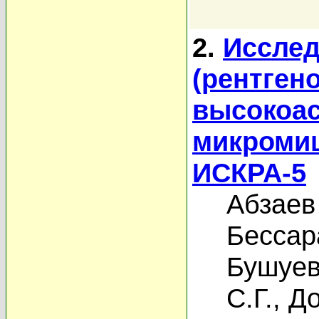
2.
Исслед
(рентген
высокоа
микромиш
ИСКРА-5
Абзаев
Бессар
Бушуев
С.Г.
,
До