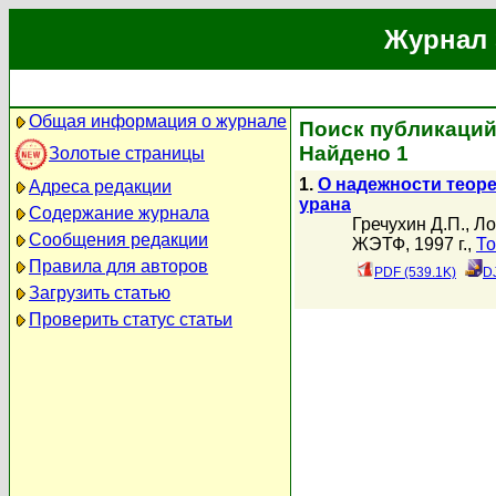
Журнал 
Общая информация о журнале
Поиск публикаций
Найдено 1
Золотые страницы
1.
О надежности теоре
Адреса редакции
урана
Содержание журнала
Гречухин Д.П.
,
Ло
Сообщения редакции
ЖЭТФ, 1997 г.,
То
Правила для авторов
PDF (539.1K)
D
Загрузить статью
Проверить статус статьи