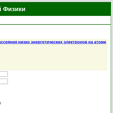
й Физики
ссеяния низко энергетических электронов на атоме
е