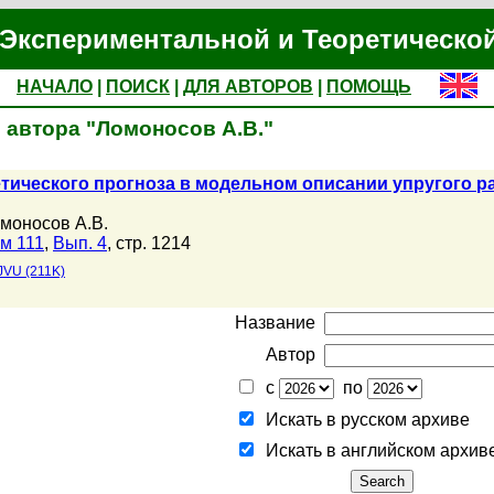
Экспериментальной и Теоретическо
НАЧАЛО
|
ПОИСК
|
ДЛЯ АВТОРОВ
|
ПОМОЩЬ
 автора "Ломоносов А.В."
тического прогноза в модельном описании упругого ра
моносов А.В.
м 111
,
Вып. 4
, стр. 1214
JVU (211K)
Название
Автор
с
по
Искать в русском архиве
Искать в английском архив