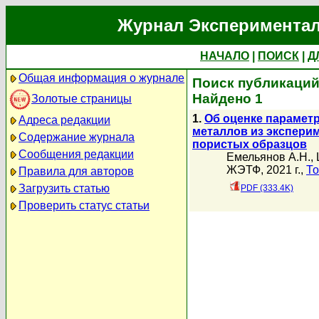
Журнал Экспериментал
НАЧАЛО
|
ПОИСК
|
Д
Общая информация о журнале
Поиск публикаций
Найдено 1
Золотые страницы
1.
Об оценке параметр
Адреса редакции
металлов из экспери
Содержание журнала
пористых образцов
Сообщения редакции
Емельянов А.Н.
,
ЖЭТФ, 2021 г.,
То
Правила для авторов
Загрузить статью
PDF (333.4K)
Проверить статус статьи