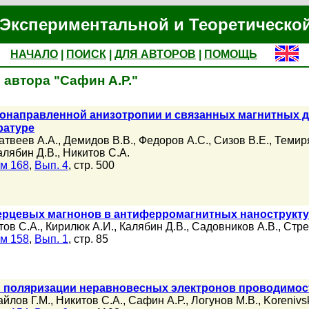
Экспериментальной и Теоретическо
НАЧАЛО
|
ПОИСК
|
ДЛЯ АВТОРОВ
|
ПОМОЩЬ
 автора "Сафин А.Р."
онаправленной анизотропии и связанных магнитных д
ратуре
атвеев А.А.
,
Демидов В.В.
,
Федоров А.С.
,
Сизов В.Е.
,
Темир
алябин Д.В.
,
Никитов С.А.
м 168
,
Вып. 4
, стр. 500
ерцевых магнонов в антиферромагнитных наноструктур
тов С.А.
,
Кирилюк А.И.
,
Калябин Д.В.
,
Садовников А.В.
,
Стре
м 158
,
Вып. 1
, стр. 85
 поляризации неравновесных электронов проводимос
йлов Г.М.
,
Никитов С.А.
,
Сафин А.Р.
,
Логунов М.В.
,
Korenivsk