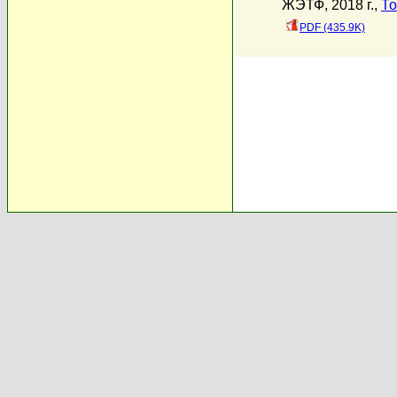
ЖЭТФ, 2018 г.,
То
PDF (435.9K)