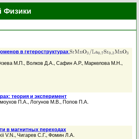
й Физики
оменов в гетероструктурах
язева М.П.
,
Волков Д.А.
,
Сафин А.Р.
,
Маркелова М.Н.
,
ах: теория и эксперимент
моухов П.А.
,
Логунов М.В.
,
Попов П.А.
ти в магнитных переходах
ii V.N.
,
Чигарев С.Г.
,
Фомин Л.А.