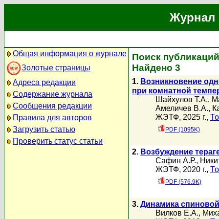
Журнал 
Общая информация о журнале
Поиск публикаций
Найдено 3
Золотые страницы
1.
Возникновение одн
Адреса редакции
при комнатной темпе
Содержание журнала
Шайхулов Т.А.
,
М
Сообщения редакции
Амеличев В.А.
,
К
ЖЭТФ, 2025 г.,
То
Правила для авторов
Загрузить статью
PDF (1095K)
Проверить статус статьи
2.
Возбуждение тераг
Сафин А.Р.
,
Ники
ЖЭТФ, 2020 г.,
То
PDF (576.9K)
3.
Динамика спиновой
Вилков Е.А.
,
Миха