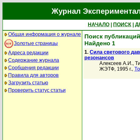
Журнал Экспериментал
НАЧАЛО
|
ПОИСК
|
Д
Общая информация о журнале
Поиск публикаций
Найдено 1
Золотые страницы
1.
Сила светового да
Адреса редакции
резонансов
Содержание журнала
Алексеев А.И.
,
Т
Сообщения редакции
ЖЭТФ, 1995 г.,
То
Правила для авторов
Загрузить статью
Проверить статус статьи