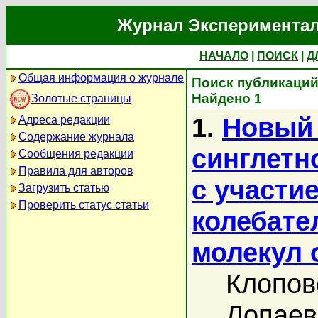
Журнал Экспериментал
НАЧАЛО
|
ПОИСК
|
Д
Общая информация о журнале
Поиск публикаций
Найдено 1
Золотые страницы
1.
Новый 
Адреса редакции
Содержание журнала
синглетн
Сообщения редакции
Правила для авторов
с участи
Загрузить статью
Проверить статус статьи
колебате
молекул 
Клопов
Лопаев