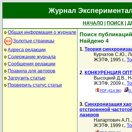
Журнал Экспериментал
НАЧАЛО
|
ПОИСК
|
Д
Общая информация о журнале
Поиск публикаций
Найдено 4
Золотые страницы
1.
Теория синхрониза
Адреса редакции
Курчатов С.Ю.
,
Л
Содержание журнала
ЖЭТФ, 1995 г.,
То
Сообщения редакции
Правила для авторов
2.
КОНКУРЕНЦИЯ ОП
Загрузить статью
Высоцкий Д.В.
,
Н
ЖЭТФ, 2009 г.,
То
Проверить статус статьи
PDF (414.9K)
D
3.
Синхронизация хаот
отстроенной частотой
лазеров
Напартович А.П.
ЖЭТФ, 1999 г.,
То