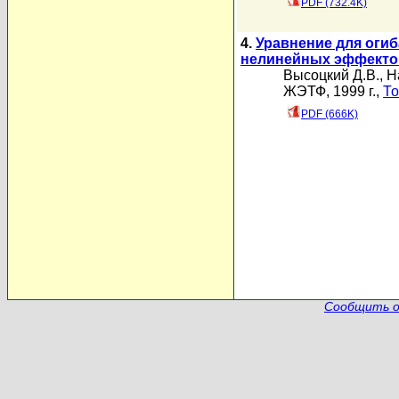
PDF (732.4K)
4.
Уравнение для оги
нелинейных эффекто
Высоцкий Д.В.
,
Н
ЖЭТФ, 1999 г.,
То
PDF (666K)
Сообщить о