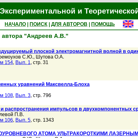
Экспериментальной и Теоретическо
НАЧАЛО
|
ПОИСК
|
ДЛЯ АВТОРОВ
|
ПОМОЩЬ
 автора "Андреев А.В."
ндуцируемый плоской электромагнитной волной в оди
ремоухов С.Ю.
,
Шутова О.А.
м 154
,
Вып. 1
, стр. 31
енных уравнений Максвелла-Блоха
м 108
,
Вып. 3
, стр. 796
 и распространения импульсов в двухкомпонентных с
левой П.В.
м 106
,
Вып. 5
, стр. 1343
ОУРОВНЕВОГО АТОМА УЛЬТРАКОРОТКИМИ ЛАЗЕРНЫ