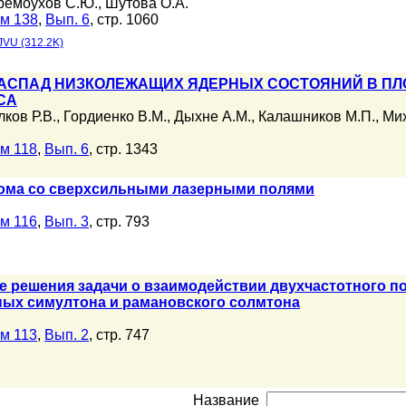
ремоухов С.Ю.
,
Шутова О.А.
м 138
,
Вып. 6
, стр. 1060
JVU (312.2K)
РАСПАД НИЗКОЛЕЖАЩИХ ЯДЕРНЫХ СОСТОЯНИЙ В ПЛ
СА
лков Р.В.
,
Гордиенко В.М.
,
Дыхне А.М.
,
Калашников М.П.
,
Мих
м 118
,
Вып. 6
, стр. 1343
ома со сверхсильными лазерными полями
м 116
,
Вып. 3
, стр. 793
 решения задачи о взаимодействии двухчастотного по
ых симултона и рамановского солмтона
м 113
,
Вып. 2
, стр. 747
Название