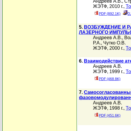
Андреев А.В.
,
Ст
ЖЭТФ, 2010 г.,
То
PDF (892.1K)
D
5.
ВОЗБУЖДЕНИЕ И 
ЛАЗЕРНОГО ИМПУЛЬ
Андреев А.В.
,
Во
Р.А.
,
Чутко О.В.
ЖЭТФ, 2000 г.,
То
6.
Взаимодействие ат
Андреев А.В.
ЖЭТФ, 1999 г.,
То
PDF (468.8K)
7.
Самосогласованные
фазовомодулированн
Андреев А.В.
ЖЭТФ, 1998 г.,
То
PDF (451.6K)