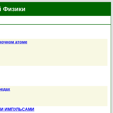
й Физики
ночном атоме
редах
МИ ИМПУЛЬСАМИ