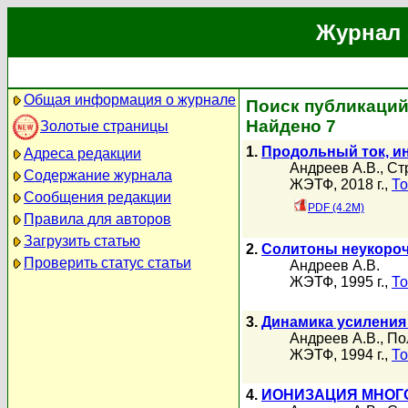
Журнал 
Общая информация о журнале
Поиск публикаций
Найдено 7
Золотые страницы
1.
Продольный ток, и
Адреса редакции
Андреев А.В.
,
Ст
Содержание журнала
ЖЭТФ, 2018 г.,
То
Сообщения редакции
PDF (4.2M)
Правила для авторов
Загрузить статью
2.
Солитоны неукороч
Проверить статус статьи
Андреев А.В.
ЖЭТФ, 1995 г.,
То
3.
Динамика усиления
Андреев А.В.
,
По
ЖЭТФ, 1994 г.,
То
4.
ИОНИЗАЦИЯ МНОГ