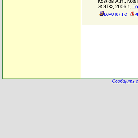
Козлов А.Н.
,
Козл
ЖЭТФ, 2006 г.,
То
DJVU (67.1K)
P
Сообщить о