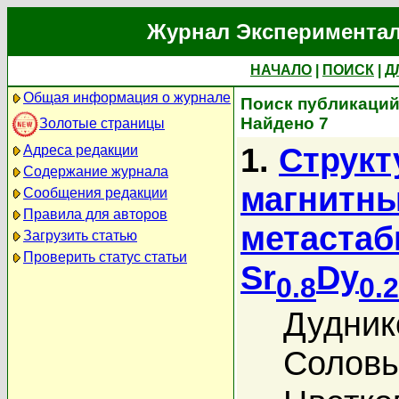
Журнал Экспериментал
НАЧАЛО
|
ПОИСК
|
Д
Общая информация о журнале
Поиск публикаций
Найдено 7
Золотые страницы
1.
Структ
Адреса редакции
Содержание журнала
магнитны
Сообщения редакции
Правила для авторов
метаста
Загрузить статью
Проверить статус статьи
Sr
Dy
0.8
0.2
Дудник
Соловь