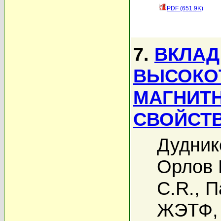
PDF (651.9K)
7.
ВКЛАД
ВЫСОКО
МАГНИТН
СВОЙСТВ
Дудник
Орлов 
C.R.
,
П
ЖЭТФ, 