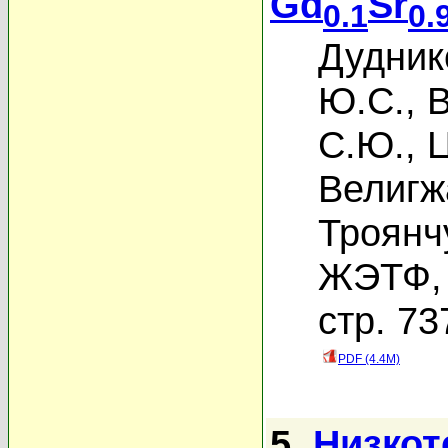
Gd
Sr
0.1
0.
Дудник
Ю.С.
,
В
С.Ю.
,
Ц
Велигж
Троянч
ЖЭТФ, 
стр. 73
PDF (4.4M)
5.
Низкот