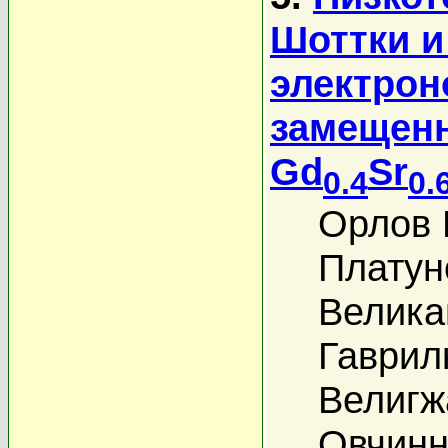
Шоттки и
электрон
замещенн
Gd
Sr
0.4
0.
Орлов 
Платун
Велика
Гаврил
Велигж
Овчинн