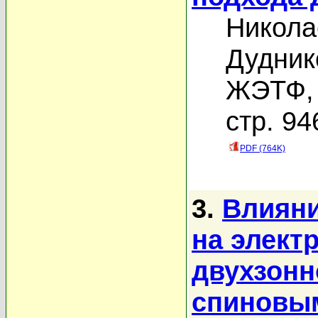
Никола
Дудник
ЖЭТФ, 
стр. 94
PDF (764K)
3.
Влияни
на элект
двухзонн
спиновы