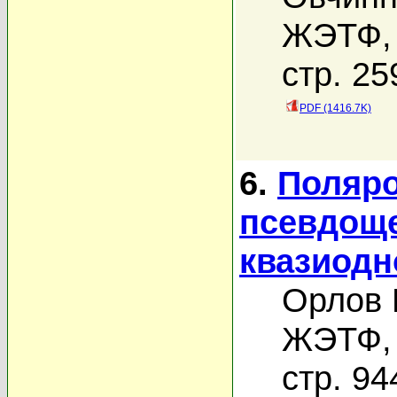
ЖЭТФ, 
стр. 25
PDF (1416.7K)
6.
Поляро
псевдоще
квазиодн
Орлов 
ЖЭТФ, 
стр. 94