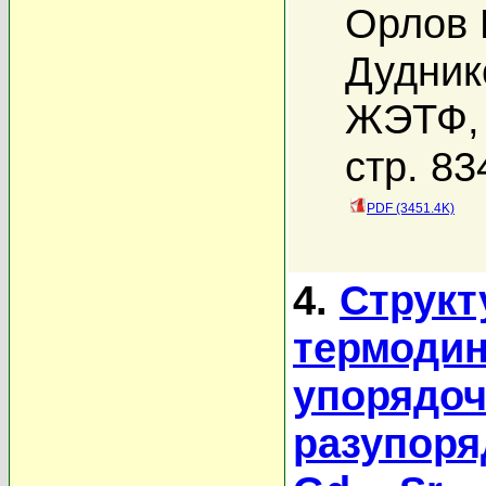
Орлов 
Дудник
ЖЭТФ, 
стр. 83
PDF (3451.4K)
4.
Структ
термодин
упорядоч
разупоря