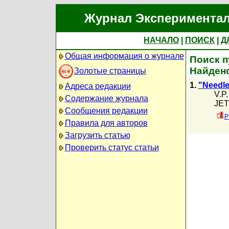
Журнал Экспериментал
НАЧАЛО
|
ПОИСК
|
Д
Общая информация о журнале
Поиск п
Найдено
Золотые страницы
1.
"Needle"
Адреса редакции
V.P.
Содержание журнала
JETP
Сообщения редакции
P
Правила для авторов
Загрузить статью
Проверить статус статьи