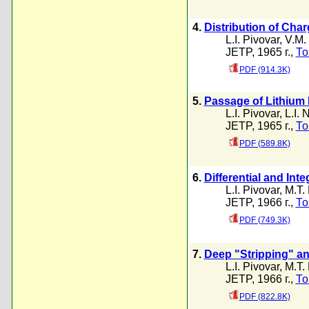
4.
Distribution of Cha
L.I. Pivovar
,
V.M.
JETP, 1965 г.,
То
PDF (914.3K)
5.
Passage of Lithium
L.I. Pivovar
,
L.I. 
JETP, 1965 г.,
То
PDF (589.8K)
6.
Differential and Int
L.I. Pivovar
,
M.T.
JETP, 1966 г.,
То
PDF (749.3K)
7.
Deep "Stripping" an
L.I. Pivovar
,
M.T.
JETP, 1966 г.,
То
PDF (822.8K)