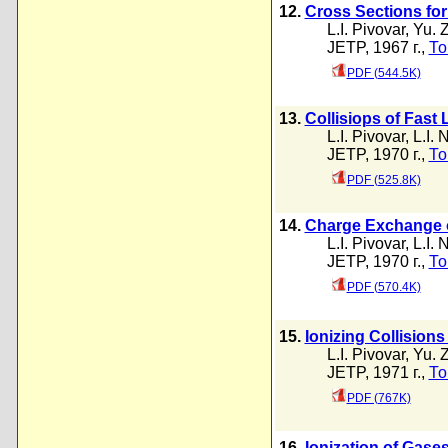
12.
Cross Sections for
L.I. Pivovar
,
Yu. 
JETP, 1967 г.,
То
PDF (544.5K)
13.
Collisiops of Fast 
L.I. Pivovar
,
L.I. 
JETP, 1970 г.,
То
PDF (525.8K)
14.
Charge Exchange of
L.I. Pivovar
,
L.I. 
JETP, 1970 г.,
То
PDF (570.4K)
15.
Ionizing Collision
L.I. Pivovar
,
Yu. 
JETP, 1971 г.,
То
PDF (767K)
16.
Ionization of Gase