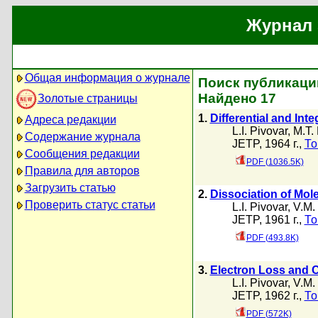
Журнал 
Общая информация о журнале
Поиск публикаций 
Найдено 17
Золотые страницы
1.
Differential and In
Адреса редакции
L.I. Pivovar
,
M.T.
Содержание журнала
JETP, 1964 г.,
То
Сообщения редакции
PDF (1036.5K)
Правила для авторов
Загрузить статью
2.
Dissociation of Mol
Проверить статус статьи
L.I. Pivovar
,
V.M.
JETP, 1961 г.,
То
PDF (493.8K)
3.
Electron Loss and C
L.I. Pivovar
,
V.M.
JETP, 1962 г.,
То
PDF (572K)