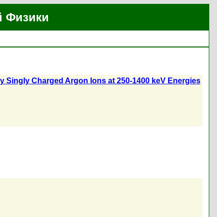
й Физики
 by Singly Charged Argon Ions at 250-1400 keV Energies