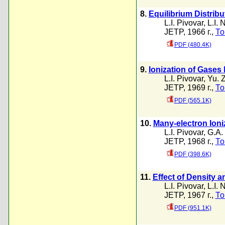
8.
Equilibrium Distribu
L.I. Pivovar
,
L.I. 
JETP, 1966 г.,
То
PDF (480.4K)
9.
Ionization of Gases 
L.I. Pivovar
,
Yu. 
JETP, 1969 г.,
То
PDF (565.1K)
10.
Many-electron Ioni
L.I. Pivovar
,
G.A.
JETP, 1968 г.,
То
PDF (398.6K)
11.
Effect of Density 
L.I. Pivovar
,
L.I. 
JETP, 1967 г.,
То
PDF (951.1K)