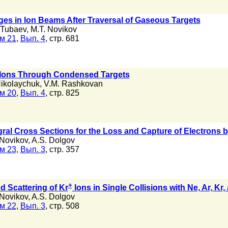
rges in Ion Beams After Traversal of Gaseous Targets
 Tubaev
,
M.T. Novikov
м 21
,
Вып. 4
, стр. 681
 Ions Through Condensed Targets
Nikolaychuk
,
V.M. Rashkovan
м 20
,
Вып. 4
, стр. 825
egral Cross Sections for the Loss and Capture of Electrons 
 Novikov
,
A.S. Dolgov
м 23
,
Вып. 3
, стр. 357
+
d Scattering of Kr
Ions in Single Collisions with Ne, Ar, Kr
 Novikov
,
A.S. Dolgov
м 22
,
Вып. 3
, стр. 508