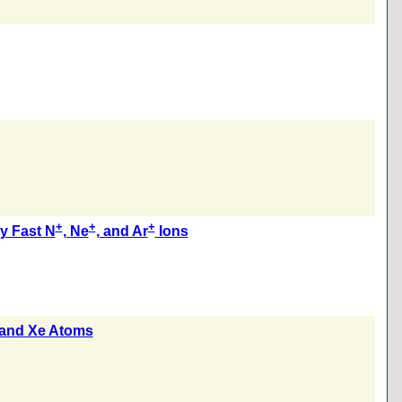
+
+
+
by Fast N
, Ne
, and Ar
Ions
, and Xe Atoms