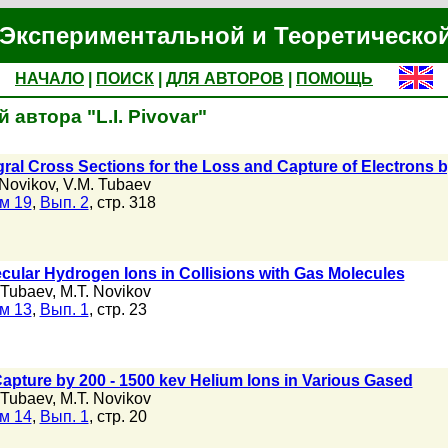
Экспериментальной и Теоретическо
НАЧАЛО
|
ПОИСК
|
ДЛЯ АВТОРОВ
|
ПОМОЩЬ
автора "L.I. Pivovar"
tegral Cross Sections for the Loss and Capture of Electrons
 Novikov
,
V.M. Tubaev
м 19
,
Вып. 2
, стр. 318
ecular Hydrogen Ions in Collisions with Gas Molecules
 Tubaev
,
M.T. Novikov
м 13
,
Вып. 1
, стр. 23
apture by 200 - 1500 kev Helium Ions in Various Gased
 Tubaev
,
M.T. Novikov
м 14
,
Вып. 1
, стр. 20