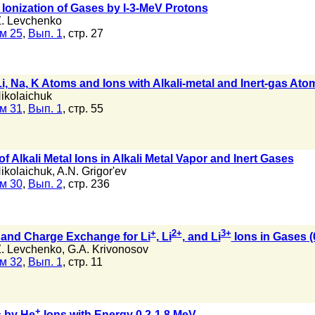
 Ionization of Gases by I-3-MeV Protons
Z. Levchenko
м 25
,
Вып. 1
, стр. 27
Li, Na, K Atoms and Ions with Alkali-metal and Inert-gas Ato
Nikolaichuk
м 31
,
Вып. 1
, стр. 55
 Alkali Metal Ions in Alkali Metal Vapor and Inert Gases
Nikolaichuk
,
A.N. Grigor'ev
м 30
,
Вып. 2
, стр. 236
+
2+
3+
s and Charge Exchange for Li
, Li
, and Li
Ions in Gases (
Z. Levchenko
,
G.A. Krivonosov
м 32
,
Вып. 1
, стр. 11
+
s by He
Ions with Energy 0.2-1.8 MeV