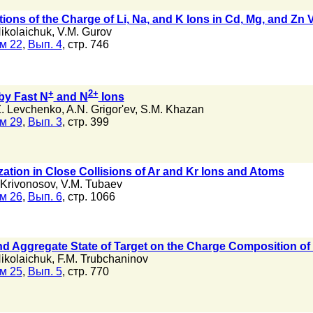
tions of the Charge of Li, Na, and K Ions in Cd, Mg, and Zn
Nikolaichuk
,
V.M. Gurov
м 22
,
Вып. 4
, стр. 746
+
2+
by Fast N
and N
Ions
Z. Levchenko
,
A.N. Grigor'ev
,
S.M. Khazan
м 29
,
Вып. 3
, стр. 399
zation in Close Collisions of Ar and Kr Ions and Atoms
 Krivonosov
,
V.M. Tubaev
м 26
,
Вып. 6
, стр. 1066
and Aggregate State of Target on the Charge Composition o
Nikolaichuk
,
F.M. Trubchaninov
м 25
,
Вып. 5
, стр. 770