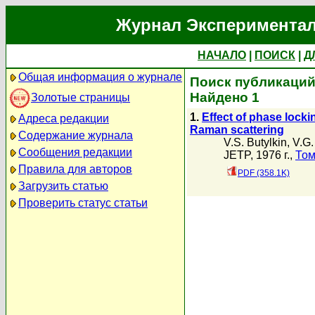
Журнал Экспериментал
НАЧАЛО
|
ПОИСК
|
Д
Общая информация о журнале
Поиск публикаций 
Найдено 1
Золотые страницы
1.
Effect of phase lock
Адреса редакции
Raman scattering
Содержание журнала
V.S. Butylkin
,
V.G.
Сообщения редакции
JETP, 1976 г.,
Том
Правила для авторов
PDF (358.1K)
Загрузить статью
Проверить статус статьи