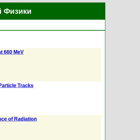
й Физики
at 660 MeV
Particle Tracks
ence of Radiation