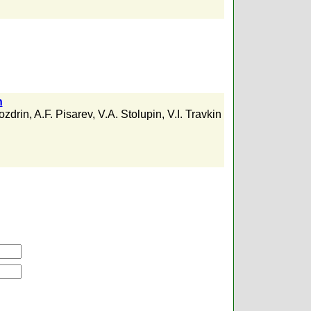
n
ozdrin
,
A.F. Pisarev
,
V.A. Stolupin
,
V.I. Travkin