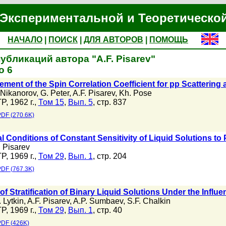
Экспериментальной и Теоретическо
НАЧАЛО
|
ПОИСК
|
ДЛЯ АВТОРОВ
|
ПОМОЩЬ
убликаций автора "A.F. Pisarev"
о 6
ment of the Spin Correlation Coefficient for pp Scattering 
. Nikanorov
,
G. Peter
,
A.F. Pisarev
,
Kh. Pose
P, 1962 г.,
Том 15
,
Вып. 5
, стр. 837
DF (270.6K)
l Conditions of Constant Sensitivity of Liquid Solutions to 
. Pisarev
P, 1969 г.,
Том 29
,
Вып. 1
, стр. 204
DF (767.3K)
 of Stratification of Binary Liquid Solutions Under the Influ
. Lytkin
,
A.F. Pisarev
,
A.P. Sumbaev
,
S.F. Chalkin
P, 1969 г.,
Том 29
,
Вып. 1
, стр. 40
DF (426K)