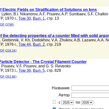
f Electric Fields on Stratification of Solutions on Ions
. Lytkin
,
B.I. Nikanorov
,
A.F. Pisarev
,
A.P. Sumbaev
,
S.F. Chalkin
P, 1970 г.,
Том 30
,
Вып. 1
, стр. 13
DF (378K)
f the detecting properties of a counter filled with solid argo
. Grebinnik
,
V. Kh. Dodokhov
,
V.A. Zhukov
,
A.B. Lazarev
,
A.A. N
P, 1976 г.,
Том 44
,
Вып. 2
, стр. 219
DF (229.1K)
article Detector - The Crystal Filament Counter
. Pisarev
,
V.F. Pisarev
,
and G. S. Revenko
P, 1973 г.,
Том 36
,
Вып. 5
, стр. 828
DF (353.8K)
Название
Автор
с
по