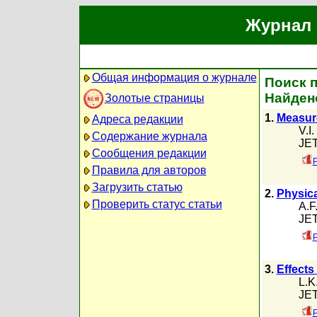
Журнал 
Общая информация о журнале
Поиск п
Найден
Золотые страницы
1.
Measure
Адреса редакции
V.I
Содержание журнала
JET
Сообщения редакции
P
Правила для авторов
Загрузить статью
2.
Physica
Проверить статус статьи
A.F
JET
P
3.
Effects
L.K
JET
P