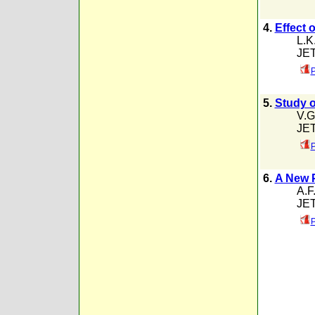
4.
Effect o
L.K
JET
P
5.
Study o
V.G
JET
P
6.
A New P
A.F
JET
P