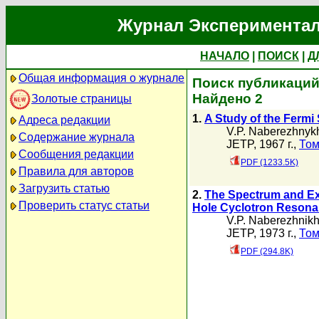
Журнал Экспериментал
НАЧАЛО
|
ПОИСК
|
Д
Общая информация о журнале
Поиск публикаций 
Найдено 2
Золотые страницы
1.
A Study of the Fermi
Адреса редакции
V.P. Naberezhnyk
Содержание журнала
JETP, 1967 г.,
Том
Сообщения редакции
PDF (1233.5K)
Правила для авторов
Загрузить статью
2.
The Spectrum and Exc
Проверить статус статьи
Hole Cyclotron Reson
V.P. Naberezhnik
JETP, 1973 г.,
Том
PDF (294.8K)