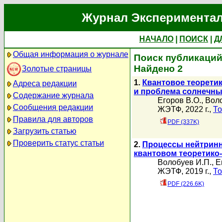
Журнал Экспериментал
НАЧАЛО
|
ПОИСК
|
Д
Общая информация о журнале
Поиск публикаций 
Найдено 2
Золотые страницы
1.
Квантовое теорети
Адреса редакции
и проблема солнечны
Содержание журнала
Егоров В.О.
,
Воло
Сообщения редакции
ЖЭТФ, 2022 г.,
То
Правила для авторов
PDF (337K)
Загрузить статью
Проверить статус статьи
2.
Процессы нейтринн
квантовом теоретико
Волобуев И.П.
,
Е
ЖЭТФ, 2019 г.,
То
PDF (226.6K)