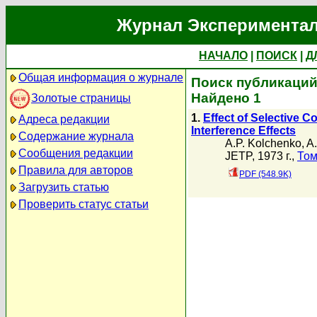
Журнал Экспериментал
НАЧАЛО
|
ПОИСК
|
Д
Общая информация о журнале
Поиск публикаций
Найдено 1
Золотые страницы
1.
Effect of Selective C
Адреса редакции
Interference Effects
Содержание журнала
A.P. Kolchenko
,
A
Сообщения редакции
JETP, 1973 г.,
Том
Правила для авторов
PDF (548.9K)
Загрузить статью
Проверить статус статьи