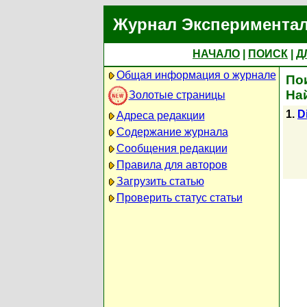
Журнал Экспериментал
НАЧАЛО
|
ПОИСК
|
Д
Общая информация о журнале
Пои
На
Золотые страницы
1.
D
Адреса редакции
Содержание журнала
Сообщения редакции
Правила для авторов
Загрузить статью
Проверить статус статьи