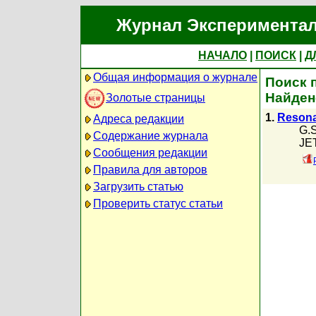
Журнал Экспериментал
НАЧАЛО
|
ПОИСК
|
Д
Общая информация о журнале
Поиск 
Найден
Золотые страницы
1.
Resonan
Адреса редакции
G.S
Содержание журнала
JET
Сообщения редакции
Правила для авторов
Загрузить статью
Проверить статус статьи