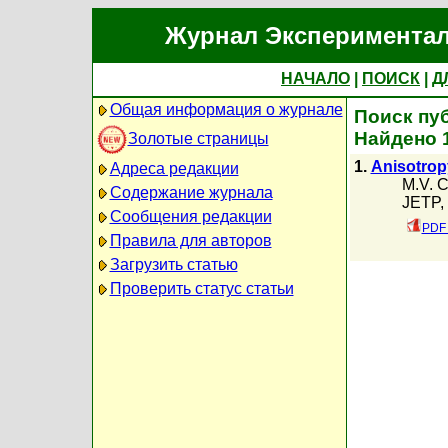
Журнал Экспериментал
НАЧАЛО
|
ПОИСК
|
Д
Общая информация о журнале
Поиск пуб
Найдено 
Золотые страницы
1.
Anisotropy
Адреса редакции
M.V. C
Содержание журнала
JETP, 
Сообщения редакции
PDF 
Правила для авторов
Загрузить статью
Проверить статус статьи