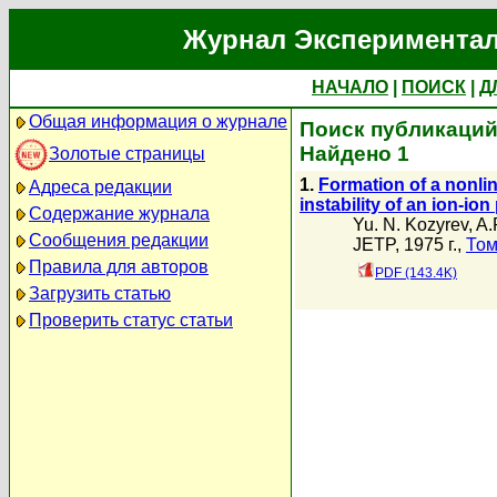
Журнал Экспериментал
НАЧАЛО
|
ПОИСК
|
Д
Общая информация о журнале
Поиск публикаций 
Найдено 1
Золотые страницы
1.
Formation of a nonli
Адреса редакции
instability of an ion-io
Содержание журнала
Yu. N. Kozyrev
,
A.
Сообщения редакции
JETP, 1975 г.,
Том
Правила для авторов
PDF (143.4K)
Загрузить статью
Проверить статус статьи