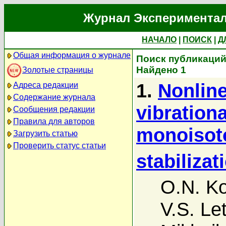
Журнал Экспериментал
НАЧАЛО
|
ПОИСК
|
Д
Общая информация о журнале
Поиск публикаций
Найдено 1
Золотые страницы
1.
Nonline
Адреса редакции
Содержание журнала
vibrationa
Сообщения редакции
Правила для авторов
monoisot
Загрузить статью
Проверить статус статьи
stabilizat
O.N. K
V.S. Le