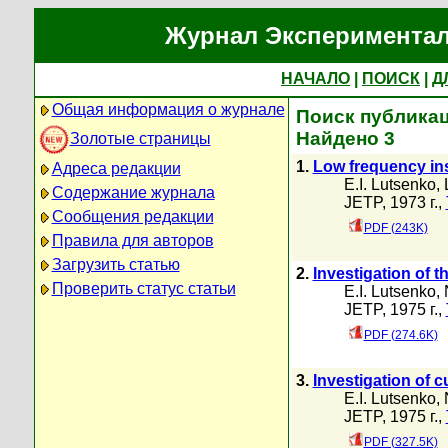
Журнал Экспериментал
НАЧАЛО
|
ПОИСК
|
Д
Общая информация о журнале
Поиск публикац
Найдено 3
Золотые страницы
1.
Low frequency inst
Адреса редакции
E.I. Lutsenko
,
Содержание журнала
JETP, 1973 г.,
Сообщения редакции
PDF (243K)
Правила для авторов
Загрузить статью
2.
Investigation of t
Проверить статус статьи
E.I. Lutsenko
,
JETP, 1975 г.,
PDF (274.6K)
3.
Investigation of c
E.I. Lutsenko
,
JETP, 1975 г.,
PDF (327.5K)