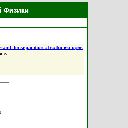
й Физики
e and the separation of sulfur isotopes
arov
е