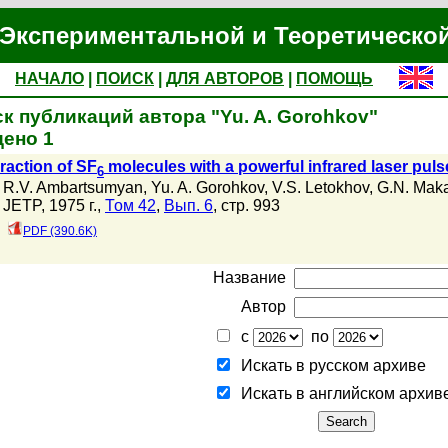
Экспериментальной и Теоретическо
НАЧАЛО
|
ПОИСК
|
ДЛЯ АВТОРОВ
|
ПОМОЩЬ
к публикаций автора "Yu. A. Gorohkov"
ено 1
eraction of SF
molecules with a powerful infrared laser puls
6
R.V. Ambartsumyan
,
Yu. A. Gorohkov
,
V.S. Letokhov
,
G.N. Mak
JETP, 1975 г.,
Том 42
,
Вып. 6
, стр. 993
PDF (390.6K)
Название
Автор
с
по
Искать в русском архиве
Искать в английском архив