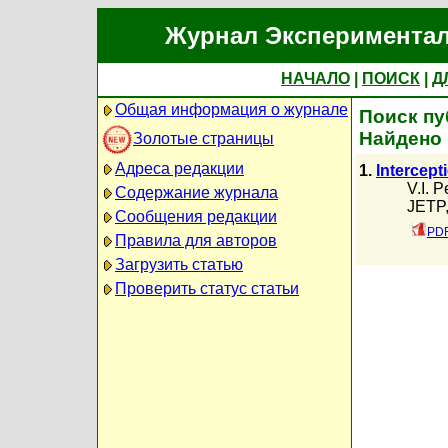
Журнал Экспериментал
НАЧАЛО
|
ПОИСК
|
Д
Общая информация о журнале
Поиск пу
Найдено 
Золотые страницы
Адреса редакции
1.
Intercept
V.I. P
Содержание журнала
JETP,
Сообщения редакции
PDF
Правила для авторов
Загрузить статью
Проверить статус статьи