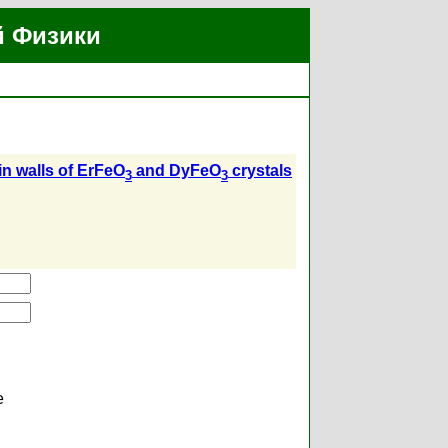
й Физики
in walls of ErFeO
and DyFeO
crystals
3
3
е