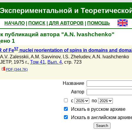
Экспериментальной и Теоретическо
НАЧАЛО
|
ПОИСК
|
ДЛЯ АВТОРОВ
|
ПОМОЩЬ
к публикаций автора "A.N. lvashchenko"
ено 1
57
 of Fe
nuclei reorientation of spins in domains and doma
A.V. Zalesskii
,
A.M. Savvinov
,
I.S. Zheludev
,
A.N. lvashchenko
JETP, 1975 г.,
Том 41
,
Вып. 4
, стр. 723
PDF (344.7K)
Название
Автор
с
по
Искать в русском архиве
Искать в английском архив