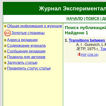
Журнал Экспериментал
НАЧАЛО
|
ПОИСК
|
Д
Общая информация о журнале
Поиск публикаций 
Найдено 1
Золотые страницы
Адреса редакции
1.
Transitions between
A. I . Gurevich
,
L.
Содержание журнала
JETP, 1975 г.,
То
Сообщения редакции
PDF (238.1K)
Правила для авторов
Загрузить статью
Проверить статус статьи