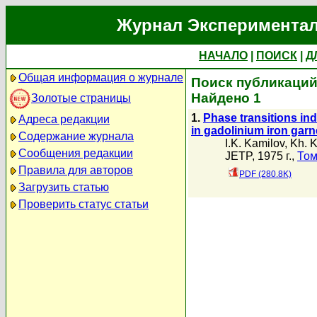
Журнал Экспериментал
НАЧАЛО
|
ПОИСК
|
Д
Общая информация о журнале
Поиск публикаций
Найдено 1
Золотые страницы
1.
Phase transitions ind
Адреса редакции
in gadolinium iron garn
Содержание журнала
I.K. Kamilov
,
Kh. K
Сообщения редакции
JETP, 1975 г.,
Том
Правила для авторов
PDF (280.8K)
Загрузить статью
Проверить статус статьи