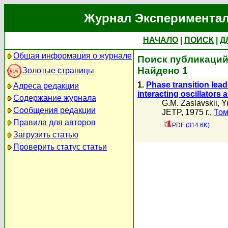
Журнал Экспериментал
НАЧАЛО
|
ПОИСК
|
Д
Общая информация о журнале
Поиск публикаций 
Найдено 1
Золотые страницы
1.
Phase transition lea
Адреса редакции
interacting oscillators a
Содержание журнала
G.M. Zaslavskii
,
Y
Сообщения редакции
JETP, 1975 г.,
Том
Правила для авторов
PDF (314.6K)
Загрузить статью
Проверить статус статьи